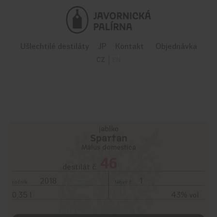
Ušlechtilé destiláty
JP
Kontakt
Objednávka
CZ
EN
jablko
Spartan
Malus domestica
46
destilát č.
2018
1
ročník
láhev č.
0,35 l
43% vol